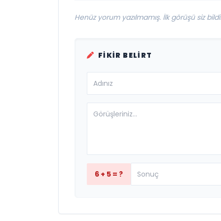
Henüz yorum yazılmamış. İlk görüşü siz bildir
FIKIR BELIRT
6 + 5 = ?