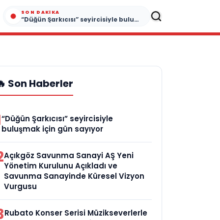
SON DAKIKA
“Düğün Şarkıcısı” seyircisiyle buluşmak için gün sayıyor
🔥 Son Haberler
1
“Düğün Şarkıcısı” seyircisiyle
buluşmak için gün sayıyor
2
Açıkgöz Savunma Sanayi AŞ Yeni
Yönetim Kurulunu Açıkladı ve
Savunma Sanayinde Küresel Vizyon
Vurgusu
3
Rubato Konser Serisi Müzikseverlerle