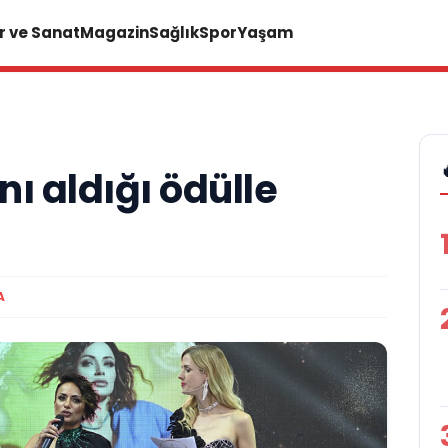
r ve Sanat
Magazin
Sağlık
Spor
Yaşam
nı aldığı ödülle
A