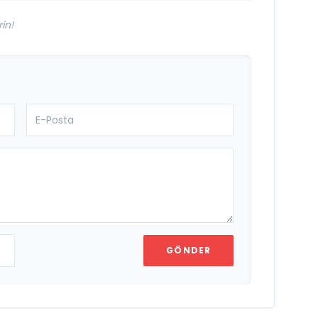
in!
GÖNDER