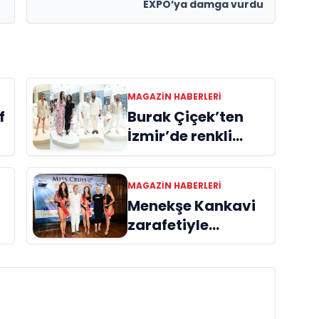
u
EXPO’ya damga vurdu
MAGAZIN HABERLERI
Burak Çiçek’ten
f
İzmir’de renkli
açılış
MAGAZIN HABERLERI
Menekşe Kankavi
zarafetiyle
büyüledi!