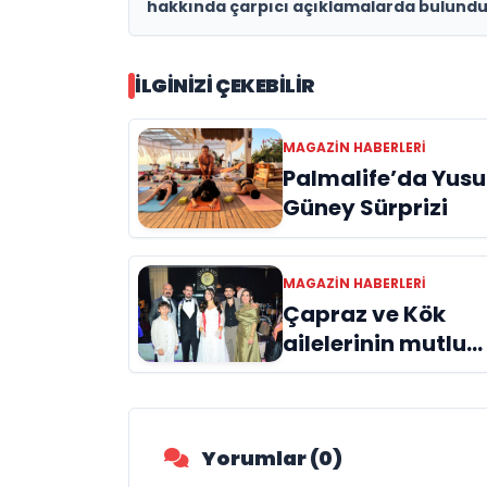
hakkında çarpıcı açıklamalarda bulund
İLGINIZI ÇEKEBILIR
MAGAZIN HABERLERI
Palmalife’da Yusu
Güney Sürprizi
MAGAZIN HABERLERI
Çapraz ve Kök
ailelerinin mutlu
günü
Yorumlar (0)