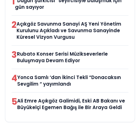
1
“Düğün Şarkıcısı” seyircisiyle buluşmak için
gün sayıyor
2
Açıkgöz Savunma Sanayi AŞ Yeni Yönetim
Kurulunu Açıkladı ve Savunma Sanayinde
Küresel Vizyon Vurgusu
3
Rubato Konser Serisi Müzikseverlerle
Buluşmaya Devam Ediyor
4
Yonca Samlı ‘dan İkinci Tekli “Donacaksın
Sevgilim “ yayımlandı
5
Ali Emre Açıkgöz Galimidi, Eski AB Bakanı ve
Büyükelçi Egemen Bağış ile Bir Araya Geldi