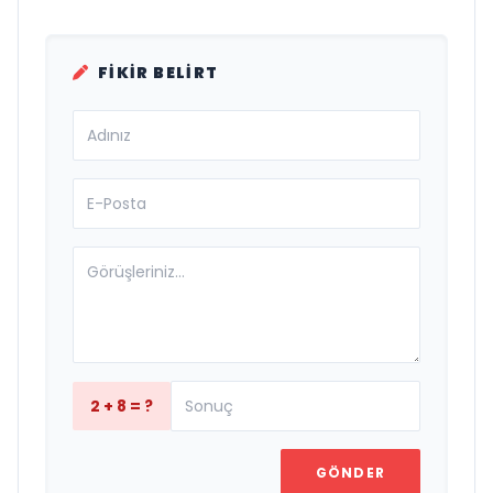
FIKIR BELIRT
2 + 8 = ?
GÖNDER