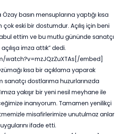
a Özay basın mensuplarına yaptığı kısa
k eski bir dostumdur. Açılış için beni
abul ettim ve bu mutlu gününde sanatçı
açılışa imza attık” dedi.
om/watch?v=mzJQzZuXTAs[/embed]
Özümağı kısa bir açıklama yaparak
 sanatçı dostlarıma huzurlarınızda
mıza yakışır bir yeni nesil meyhane ile
receğimize inanıyorum. Tamamen yenilikçi
tmemizle misafirlerimize unutulmaz anlar
gularını ifade etti.