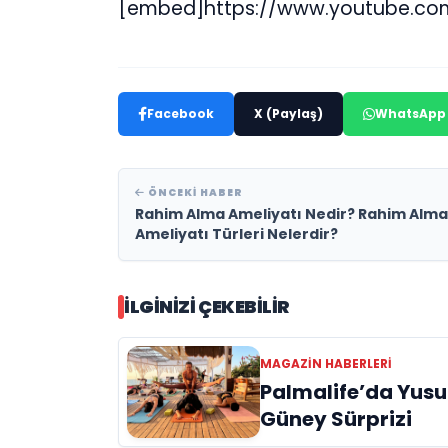
[embed]https://www.youtube.c
Facebook
X (Paylaş)
WhatsApp
ÖNCEKI HABER
Rahim Alma Ameliyatı Nedir? Rahim Alma
Ameliyatı Türleri Nelerdir?
İLGINIZI ÇEKEBILIR
MAGAZIN HABERLERI
Palmalife’da Yusu
Güney Sürprizi