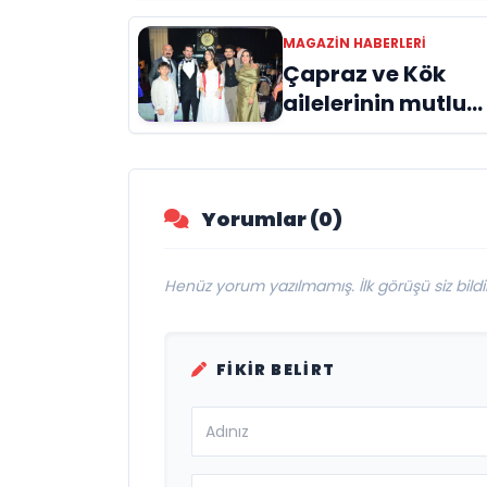
MAGAZIN HABERLERI
Çapraz ve Kök
ailelerinin mutlu
günü
Yorumlar (0)
Henüz yorum yazılmamış. İlk görüşü siz bildir
FIKIR BELIRT