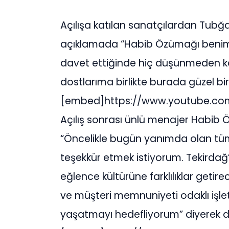
Açılışa katılan sanatçılardan Tubğ
açıklamada “Habib Özümağı benim ço
davet ettiğinde hiç düşünmeden k
dostlarıma birlikte burada güzel bir 
[embed]https://www.youtube.c
Açılış sonrası ünlü menajer Habib 
“Öncelikle bugün yanımda olan tüm
teşekkür etmek istiyorum. Tekirdağ’ı
eğlence kültürüne farklılıklar geti
ve müşteri memnuniyeti odaklı işle
yaşatmayı hedefliyorum” diyerek duy