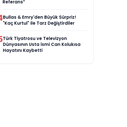
Referans”
4
Bullas & Emry'den Büyük Sürpriz!
"Kaç Kurtul" ile Tarz Değiştirdiler
5
Türk Tiyatrosu ve Televizyon
Dünyasının Usta İsmi Can Kolukısa
Hayatını Kaybetti