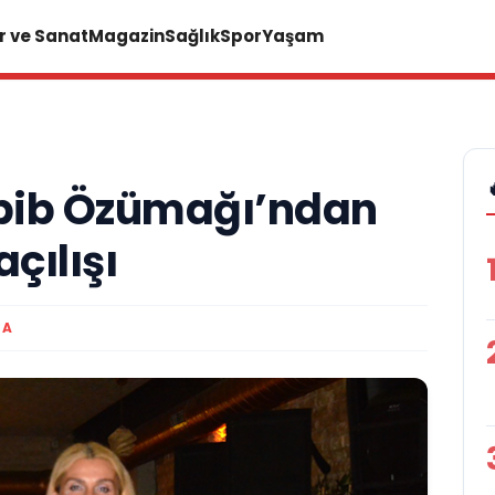
r ve Sanat
Magazin
Sağlık
Spor
Yaşam
bib Özümağı’ndan
çılışı
MA