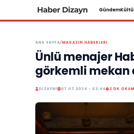
Gündem
Kültü
ANA SAYFA
/
MAGAZIN HABERLERI
Ünlü menajer Ha
görkemli mekan a
DIZAYN!
07.07.2024 - 03:44
2 DK OKU