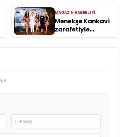
MAGAZIN HABERLERI
Menekşe Kankavi
zarafetiyle
büyüledi!
in!