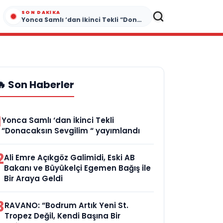
SON DAKIKA
Yonca Samlı ‘dan İkinci Tekli “Donacaksın Sevgilim “ yayımlandı
🔥 Son Haberler
1
Yonca Samlı ‘dan İkinci Tekli
“Donacaksın Sevgilim “ yayımlandı
2
Ali Emre Açıkgöz Galimidi, Eski AB
Bakanı ve Büyükelçi Egemen Bağış ile
Bir Araya Geldi
3
RAVANO: “Bodrum Artık Yeni St.
Tropez Değil, Kendi Başına Bir