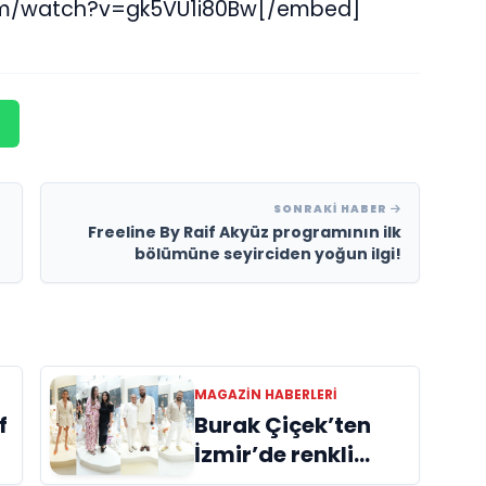
om/watch?v=gk5VU1i80Bw[/embed]
SONRAKI HABER
Freeline By Raif Akyüz programının ilk
bölümüne seyirciden yoğun ilgi!
MAGAZIN HABERLERI
Burak Çiçek’ten
f
İzmir’de renkli
açılış