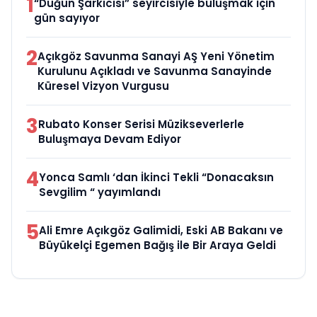
1
“Düğün Şarkıcısı” seyircisiyle buluşmak için
gün sayıyor
2
Açıkgöz Savunma Sanayi AŞ Yeni Yönetim
Kurulunu Açıkladı ve Savunma Sanayinde
Küresel Vizyon Vurgusu
3
Rubato Konser Serisi Müzikseverlerle
Buluşmaya Devam Ediyor
4
Yonca Samlı ‘dan İkinci Tekli “Donacaksın
Sevgilim “ yayımlandı
5
Ali Emre Açıkgöz Galimidi, Eski AB Bakanı ve
Büyükelçi Egemen Bağış ile Bir Araya Geldi