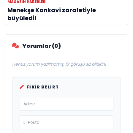
MAGAZIN HABERLERI
Menekşe Kankavi zarafetiyle
büyüledi!
Yorumlar (0)
Henüz yorum yazılmamış. İlk görüşü siz bildirin!
FIKIR BELIRT