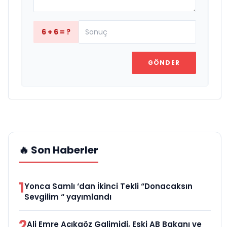
6 + 6 = ?
GÖNDER
🔥 Son Haberler
1
Yonca Samlı ‘dan İkinci Tekli “Donacaksın
Sevgilim “ yayımlandı
2
Ali Emre Açıkgöz Galimidi, Eski AB Bakanı ve