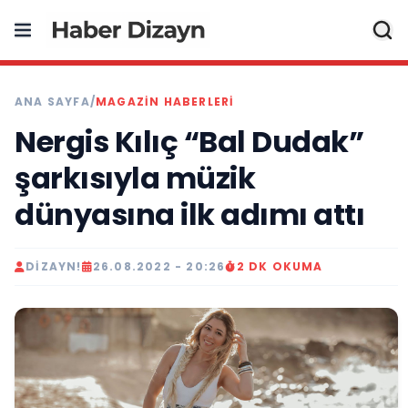
ANA SAYFA
/
MAGAZIN HABERLERI
Nergis Kılıç “Bal Dudak”
şarkısıyla müzik
dünyasına ilk adımı attı
DIZAYN!
26.08.2022 - 20:26
2 DK OKUMA