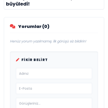
büyüledi!
Yorumlar (0)
Henüz yorum yazılmamış. İlk görüşü siz bildirin!
FIKIR BELIRT