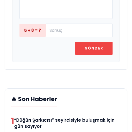
5 + 8 = ?
GÖNDER
🔥 Son Haberler
1
“Düğün Şarkıcısı” seyircisiyle buluşmak için
gün sayıyor