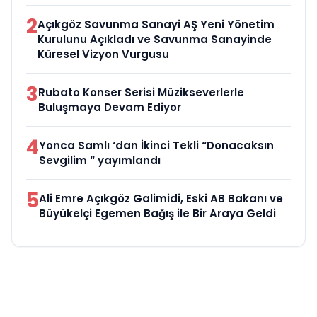
2
Açıkgöz Savunma Sanayi AŞ Yeni Yönetim
Kurulunu Açıkladı ve Savunma Sanayinde
Küresel Vizyon Vurgusu
3
Rubato Konser Serisi Müzikseverlerle
Buluşmaya Devam Ediyor
4
Yonca Samlı ‘dan İkinci Tekli “Donacaksın
Sevgilim “ yayımlandı
5
Ali Emre Açıkgöz Galimidi, Eski AB Bakanı ve
Büyükelçi Egemen Bağış ile Bir Araya Geldi