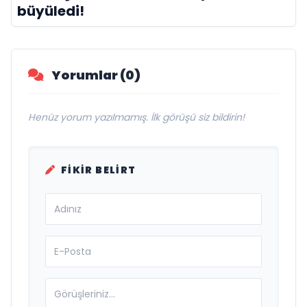
büyüledi!
Yorumlar (0)
Henüz yorum yazılmamış. İlk görüşü siz bildirin!
FIKIR BELIRT