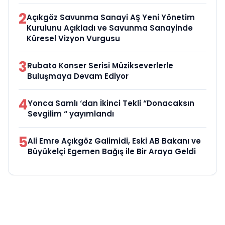
2
Açıkgöz Savunma Sanayi AŞ Yeni Yönetim
Kurulunu Açıkladı ve Savunma Sanayinde
Küresel Vizyon Vurgusu
3
Rubato Konser Serisi Müzikseverlerle
Buluşmaya Devam Ediyor
4
Yonca Samlı ‘dan İkinci Tekli “Donacaksın
Sevgilim “ yayımlandı
5
Ali Emre Açıkgöz Galimidi, Eski AB Bakanı ve
Büyükelçi Egemen Bağış ile Bir Araya Geldi