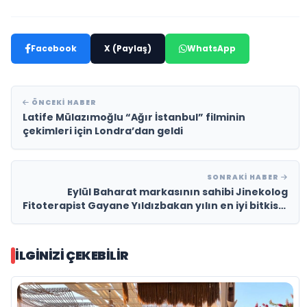
Facebook
X (Paylaş)
WhatsApp
ÖNCEKI HABER
Latife Mülazımoğlu “Ağır İstanbul” filminin
çekimleri için Londra’dan geldi
SONRAKI HABER
Eylül Baharat markasının sahibi Jinekolog
Fitoterapist Gayane Yıldızbakan yılın en iyi bitkisel
ürünler üretim markası ödülünü aldı.
İLGINIZI ÇEKEBILIR