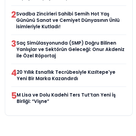
2
Svadba Zincirleri Sahibi Semih Hot Yaş
Gününü Sanat ve Cemiyet Dünyasının Ünlü
İsimleriyle Kutladı!
3
Saç Simülasyonunda (SMP) Doğru Bilinen
Yanlışlar ve Sektörün Geleceği: Onur Akdeniz
ile Özel Röportaj
4
20 Yıllık Esnaflık Tecrübesiyle Kızıltepe'ye
Yeni Bir Marka Kazandırdı
5
M Lisa ve Dolu Kadehi Ters Tut’tan Yeni İş
Birliği: “Vişne”