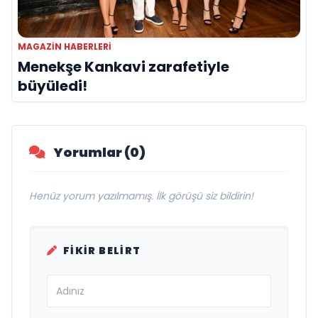
MAGAZIN HABERLERI
Menekşe Kankavi zarafetiyle
büyüledi!
Yorumlar (0)
Henüz yorum yazılmamış. İlk görüşü siz bildirin!
FIKIR BELIRT