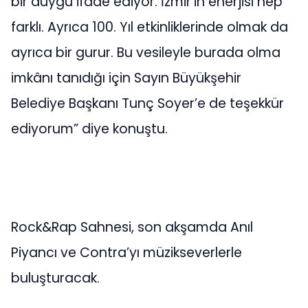
bir duygu ifade ediyor. İzmir’in enerjisi hep
farklı. Ayrıca 100. Yıl etkinliklerinde olmak da
ayrıca bir gurur. Bu vesileyle burada olma
imkânı tanıdığı için Sayın Büyükşehir
Belediye Başkanı Tunç Soyer’e de teşekkür
ediyorum” diye konuştu.
Rock&Rap Sahnesi, son akşamda Anıl
Piyancı ve Contra’yı müzikseverlerle
buluşturacak.