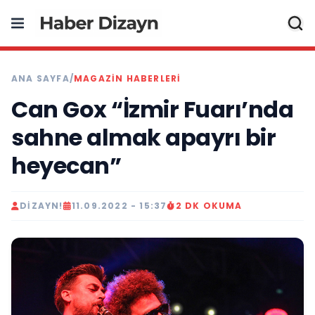
ANA SAYFA
/
MAGAZIN HABERLERI
Can Gox “İzmir Fuarı’nda
sahne almak apayrı bir
heyecan”
DIZAYN!
11.09.2022 - 15:37
2 DK OKUMA