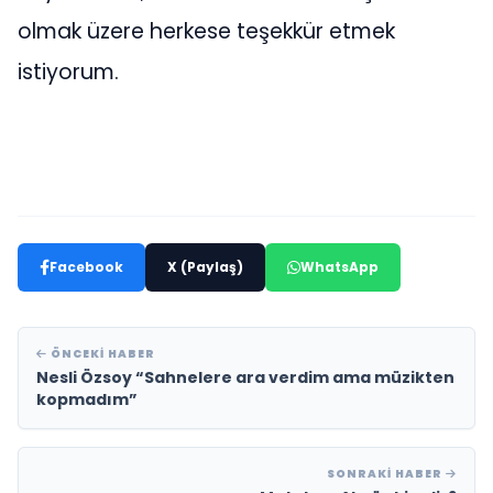
olmak üzere herkese teşekkür etmek
istiyorum.
Facebook
X (Paylaş)
WhatsApp
ÖNCEKI HABER
Nesli Özsoy “Sahnelere ara verdim ama müzikten
kopmadım”
SONRAKI HABER