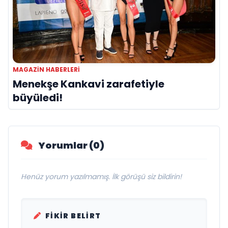
MAGAZIN HABERLERI
Menekşe Kankavi zarafetiyle
büyüledi!
Yorumlar (0)
Henüz yorum yazılmamış. İlk görüşü siz bildirin!
FIKIR BELIRT