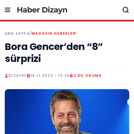
ANA SAYFA
/
MAGAZIN HABERLERI
Bora Gencer’den “8”
sürprizi
DIZAYN!
16.11.2022 - 13:26
2 DK OKUMA