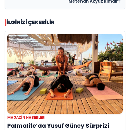
Metehan Akyüz kimdir?
İLGINIZI ÇEKEBILIR
MAGAZIN HABERLERI
Palmalife’da Yusuf Güney Sürprizi