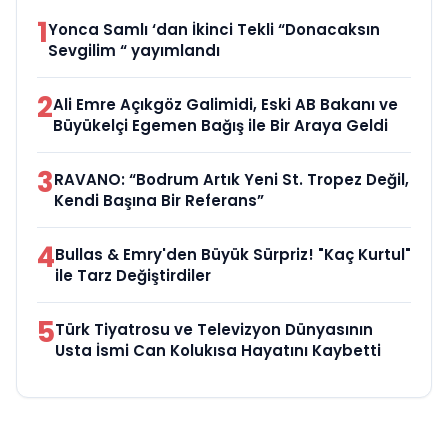
1
Yonca Samlı ‘dan İkinci Tekli “Donacaksın
Sevgilim “ yayımlandı
2
Ali Emre Açıkgöz Galimidi, Eski AB Bakanı ve
Büyükelçi Egemen Bağış ile Bir Araya Geldi
3
RAVANO: “Bodrum Artık Yeni St. Tropez Değil,
Kendi Başına Bir Referans”
4
Bullas & Emry'den Büyük Sürpriz! "Kaç Kurtul"
ile Tarz Değiştirdiler
5
Türk Tiyatrosu ve Televizyon Dünyasının
Usta İsmi Can Kolukısa Hayatını Kaybetti