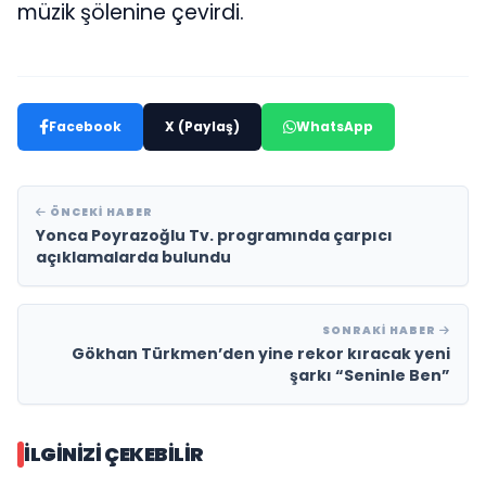
müzik şölenine çevirdi.
Facebook
X (Paylaş)
WhatsApp
ÖNCEKI HABER
Yonca Poyrazoğlu Tv. programında çarpıcı
açıklamalarda bulundu
SONRAKI HABER
Gökhan Türkmen’den yine rekor kıracak yeni
şarkı “Seninle Ben”
İLGINIZI ÇEKEBILIR