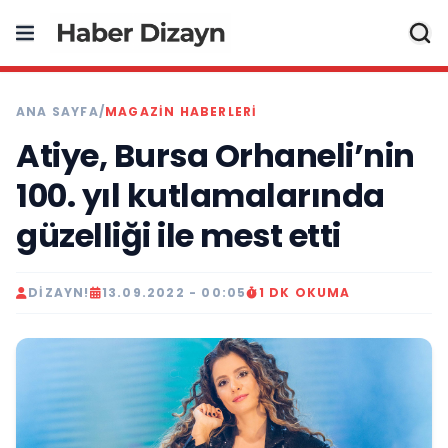
ANA SAYFA
/
MAGAZIN HABERLERI
Atiye, Bursa Orhaneli’nin
100. yıl kutlamalarında
güzelliği ile mest etti
DIZAYN!
13.09.2022 - 00:05
1 DK OKUMA