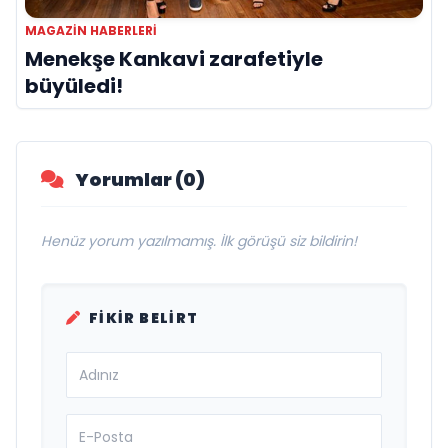
MAGAZIN HABERLERI
Menekşe Kankavi zarafetiyle
büyüledi!
Yorumlar (0)
Henüz yorum yazılmamış. İlk görüşü siz bildirin!
FIKIR BELIRT