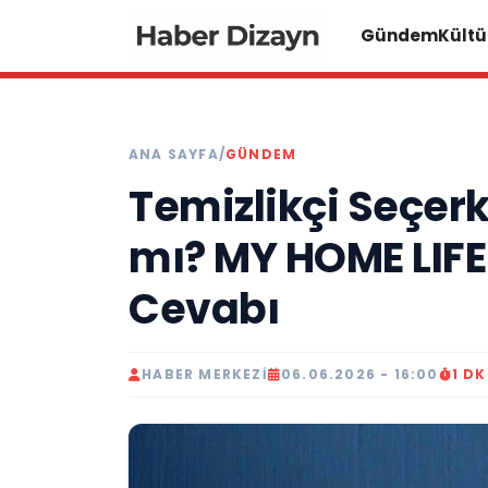
Gündem
Kültü
ANA SAYFA
/
GÜNDEM
Temizlikçi Seçer
mı? MY HOME LIFE T
Cevabı
HABER MERKEZI
06.06.2026 - 16:00
1 D