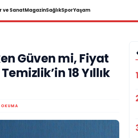
r ve Sanat
Magazin
Sağlık
Spor
Yaşam
ken Güven mi, Fiyat
emizlik’in 18 Yıllık
K OKUMA