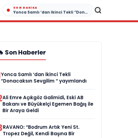
SON DAKIKA
Yonca Samlı ‘dan İkinci Tekli “Donacaksın Sevgilim “ yayımlandı
🔥 Son Haberler
1
Yonca Samlı ‘dan İkinci Tekli
“Donacaksın Sevgilim “ yayımlandı
2
Ali Emre Açıkgöz Galimidi, Eski AB
Bakanı ve Büyükelçi Egemen Bağış ile
Bir Araya Geldi
3
RAVANO: “Bodrum Artık Yeni St.
Tropez Değil, Kendi Başına Bir