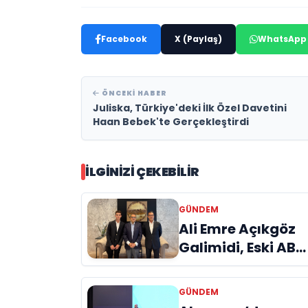
Facebook
X (Paylaş)
WhatsApp
ÖNCEKI HABER
Juliska, Türkiye'deki İlk Özel Davetini
Haan Bebek'te Gerçekleştirdi
İLGINIZI ÇEKEBILIR
GÜNDEM
Ali Emre Açıkgöz
Galimidi, Eski AB
Bakanı ve
Büyükelçi Egemen
GÜNDEM
Bağış ile Bir Araya