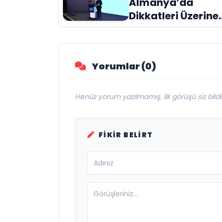
Almanya’da
Geldi
Dikkatleri Üzerine
Çeken Türk
Firması: Taşyapı
Yorumlar (0)
Henüz yorum yazılmamış. İlk görüşü siz bildir
FIKIR BELIRT