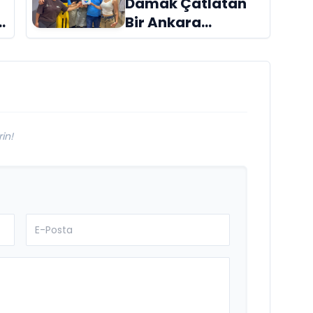
Damak Çatlatan
Bir Ankara
Hikâyesi
Aydınlıkevler’in
Lezzet Durağı Urfa
Damak
in!