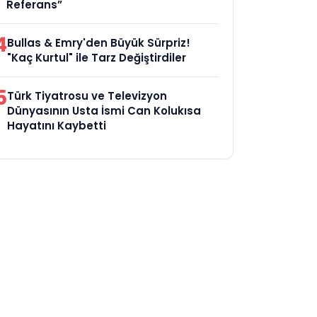
Referans”
4
Bullas & Emry'den Büyük Sürpriz!
"Kaç Kurtul" ile Tarz Değiştirdiler
5
Türk Tiyatrosu ve Televizyon
Dünyasının Usta İsmi Can Kolukısa
Hayatını Kaybetti