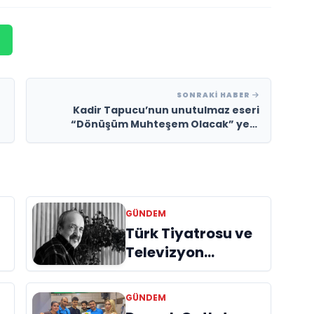
SONRAKI HABER
Kadir Tapucu’nun unutulmaz eseri
“Dönüşüm Muhteşem Olacak” yeni
düzenlemesi ve yeni video klibiyle
müzikseverlerle yeniden buluşuyor
GÜNDEM
Türk Tiyatrosu ve
Televizyon
Dünyasının Usta
İsmi Can Kolukısa
GÜNDEM
Hayatını Kaybetti