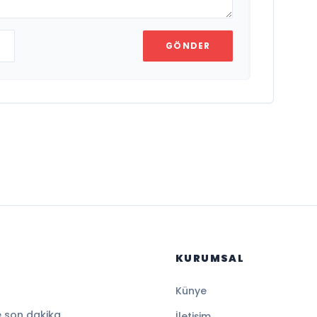
GÖNDER
KURUMSAL
Künye
e son dakika
İletişim