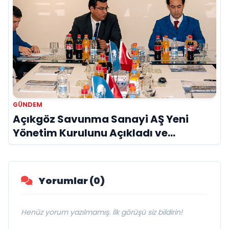
GÜNDEM
Açıkgöz Savunma Sanayi AŞ Yeni
Yönetim Kurulunu Açıkladı ve
Savunma Sanayinde Küresel Vizyon
Vurgusu
Yorumlar (0)
Henüz yorum yazılmamış. İlk görüşü siz bildirin!