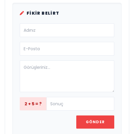
FIKIR BELIRT
2 + 5 = ?
GÖNDER