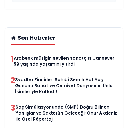
🔥 Son Haberler
1
Arabesk müziğin sevilen sanatçısı Cansever
59 yaşında yaşamını yitirdi
2
Svadba Zincirleri Sahibi Semih Hot Yaş
Gününü Sanat ve Cemiyet Dünyasının Ünlü
İsimleriyle Kutladı!
3
Saç Simülasyonunda (SMP) Doğru Bilinen
Yanlışlar ve Sektörün Geleceği: Onur Akdeniz
ile Özel Röportaj