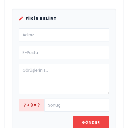
FIKIR BELIRT
7 + 3 = ?
GÖNDER