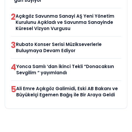
gün sayıyor
2
Açıkgöz Savunma Sanayi AŞ Yeni Yönetim
Kurulunu Açıkladı ve Savunma Sanayinde
Küresel Vizyon Vurgusu
3
Rubato Konser Serisi Müzikseverlerle
Buluşmaya Devam Ediyor
4
Yonca Samlı ‘dan İkinci Tekli “Donacaksın
Sevgilim “ yayımlandı
5
Ali Emre Açıkgöz Galimidi, Eski AB Bakanı ve
Büyükelçi Egemen Bağış ile Bir Araya Geldi