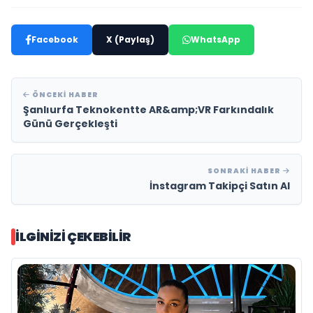
Facebook
X (Paylaş)
WhatsApp
ÖNCEKI HABER
Şanlıurfa Teknokentte AR&amp;VR Farkındalık
Günü Gerçekleşti
SONRAKI HABER
İnstagram Takipçi Satın Al
İLGINIZI ÇEKEBILIR