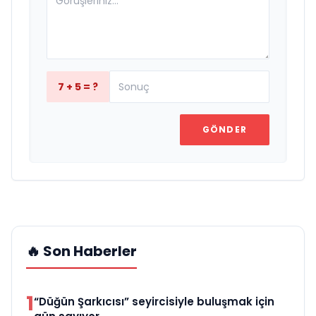
7 + 5 = ?
GÖNDER
🔥 Son Haberler
1
“Düğün Şarkıcısı” seyircisiyle buluşmak için