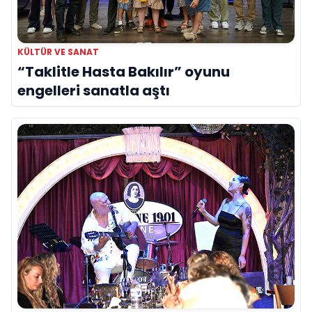
KÜLTÜR VE SANAT
“Taklitle Hasta Bakılır” oyunu
engelleri sanatla aştı