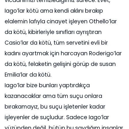
vicdanımızı temizlediğimiz sürece. Evet,
Iago’lar kötü ama kendi aklını bırakıp
elalemin lafıyla cinayet işleyen Othello’lar
da kötü, kibirleriyle sınıfları ayrıştıran
Casio’lar da kötü, tüm servetini evli bir
kadını ayartmak için harcayan Roderigo’lar
da kötü, felaketin gelişini görüp de susan
Emilia’lar da kötü.
Iago’lar bize bunları yaptırdıkça
kazanacaklar ama tüm suçu onlara
bırakamayız, bu suçu işletenler kadar
işleyenler de suçludur. Sadece Iago’lar
yüzünden değil, bütün bu saydığım insanlar