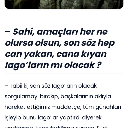
–
Sahi, amaçları her ne
olursa olsun, son söz hep
can yakan, cana kıyan
Iago’ların mı olacak ?
– Tabii ki, son söz Iago’ların olacak;
sorgulamayı bırakıp, başkalarının aklıyla
hareket ettiğimiz müddetçe, tüm günahları
işleyip bunu Iago’lar yaptırdı diyerek