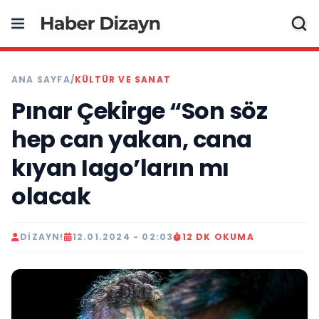
ANA SAYFA
/
KÜLTÜR VE SANAT
Pınar Çekirge “Son söz
hep can yakan, cana
kıyan Iago’ların mı
olacak
DIZAYN!
12.01.2024 - 02:03
12 DK OKUMA