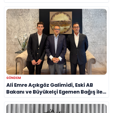
Savunma Sanayinde Küresel Vizyon
Vurgusu
GÜNDEM
Ali Emre Açıkgöz Galimidi, Eski AB
Bakanı ve Büyükelçi Egemen Bağış ile
Bir Araya Geldi