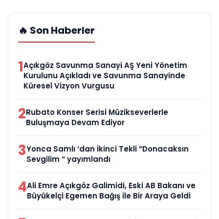
🔥 Son Haberler
1
Açıkgöz Savunma Sanayi AŞ Yeni Yönetim
Kurulunu Açıkladı ve Savunma Sanayinde
Küresel Vizyon Vurgusu
2
Rubato Konser Serisi Müzikseverlerle
Buluşmaya Devam Ediyor
3
Yonca Samlı ‘dan İkinci Tekli “Donacaksın
Sevgilim “ yayımlandı
4
Ali Emre Açıkgöz Galimidi, Eski AB Bakanı ve
Büyükelçi Egemen Bağış ile Bir Araya Geldi