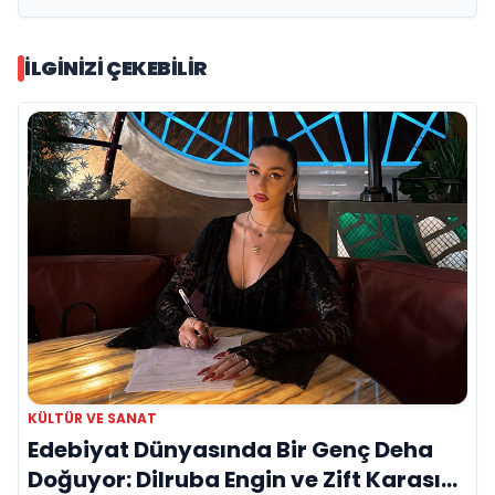
İLGINIZI ÇEKEBILIR
KÜLTÜR VE SANAT
Edebiyat Dünyasında Bir Genç Deha
Doğuyor: Dilruba Engin ve Zift Karası