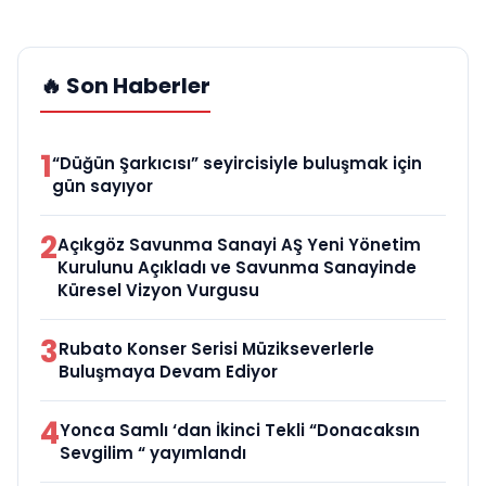
🔥 Son Haberler
1
“Düğün Şarkıcısı” seyircisiyle buluşmak için
gün sayıyor
2
Açıkgöz Savunma Sanayi AŞ Yeni Yönetim
Kurulunu Açıkladı ve Savunma Sanayinde
Küresel Vizyon Vurgusu
3
Rubato Konser Serisi Müzikseverlerle
Buluşmaya Devam Ediyor
4
Yonca Samlı ‘dan İkinci Tekli “Donacaksın
Sevgilim “ yayımlandı