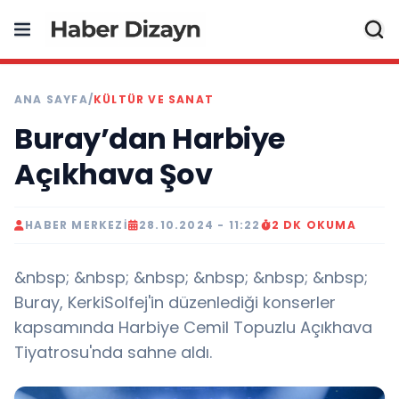
ANA SAYFA
/
KÜLTÜR VE SANAT
Buray’dan Harbiye
Açıkhava Şov
HABER MERKEZI
28.10.2024 - 11:22
2 DK OKUMA
&nbsp; &nbsp; &nbsp; &nbsp; &nbsp; &nbsp;
Buray, KerkiSolfej'in düzenlediği konserler
kapsamında Harbiye Cemil Topuzlu Açıkhava
Tiyatrosu'nda sahne aldı.