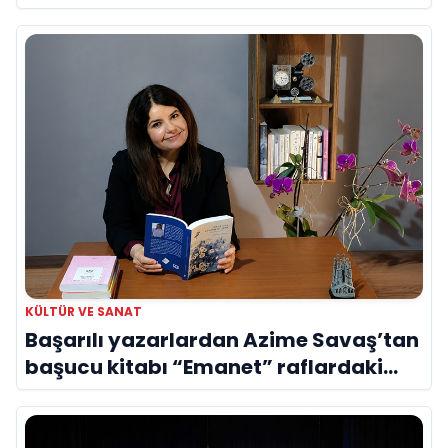
Evreni ‘AVENOİR’
KÜLTÜR VE SANAT
Başarılı yazarlardan Azime Savaş’tan
başucu kitabı “Emanet” raflardaki
yerini aldı