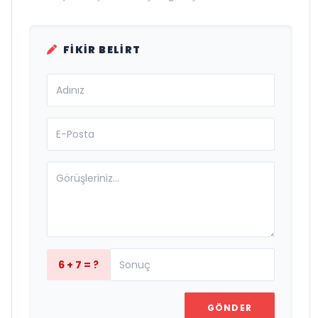
FIKIR BELIRT
6 + 7 = ?
GÖNDER