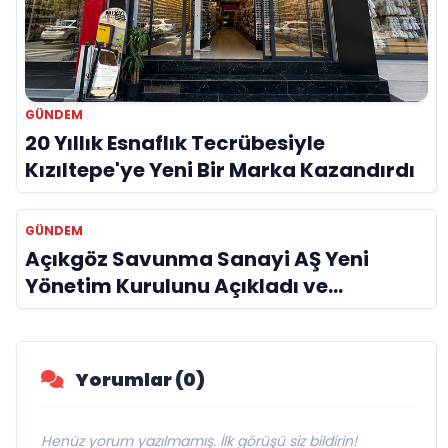
GÜNDEM
20 Yıllık Esnaflık Tecrübesiyle
Kızıltepe'ye Yeni Bir Marka Kazandırdı
GÜNDEM
Açıkgöz Savunma Sanayi AŞ Yeni
Yönetim Kurulunu Açıkladı ve
Savunma Sanayinde Küresel Vizyon
Vurgusu
Yorumlar (0)
Henüz yorum yazılmamış. İlk görüşü siz bildirin!