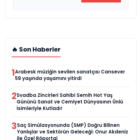
🔥 Son Haberler
1
Arabesk müziğin sevilen sanatçısı Cansever
59 yaşında yaşamını yitirdi
2
Svadba Zincirleri Sahibi Semih Hot Yaş
Gününü Sanat ve Cemiyet Dünyasının Ünlü
İsimleriyle Kutladı!
3
Saç Simülasyonunda (SMP) Doğru Bilinen
Yanlışlar ve Sektörün Geleceği: Onur Akdeniz
ile Özel Röportaj