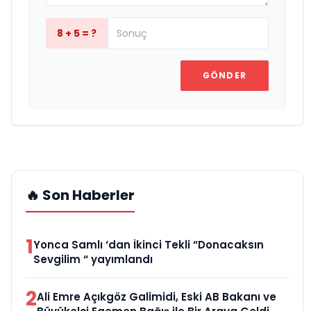
8 + 5 = ?
GÖNDER
🔥 Son Haberler
1
Yonca Samlı ‘dan İkinci Tekli “Donacaksın
Sevgilim “ yayımlandı
2
Ali Emre Açıkgöz Galimidi, Eski AB Bakanı ve