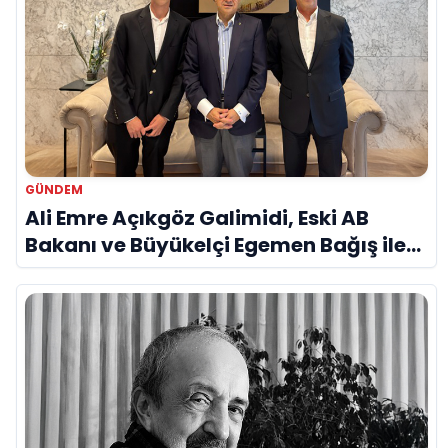
GÜNDEM
Ali Emre Açıkgöz Galimidi, Eski AB
Bakanı ve Büyükelçi Egemen Bağış ile
Bir Araya Geldi