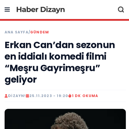
ANA SAYFA
/
GÜNDEM
Erkan Can’dan sezonun
en iddialı komedi filmi
“Meşru Gayrimeşru”
geliyor
DIZAYN!
25.11.2023 - 19:20
1 DK OKUMA