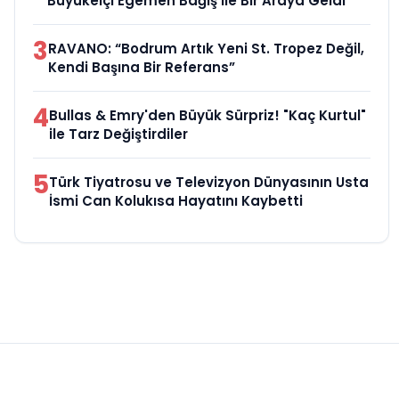
Büyükelçi Egemen Bağış ile Bir Araya Geldi
3
RAVANO: “Bodrum Artık Yeni St. Tropez Değil,
Kendi Başına Bir Referans”
4
Bullas & Emry'den Büyük Sürpriz! "Kaç Kurtul"
ile Tarz Değiştirdiler
5
Türk Tiyatrosu ve Televizyon Dünyasının Usta
İsmi Can Kolukısa Hayatını Kaybetti