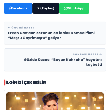
Facebook
X (Paylaş)
WhatsApp
ÖNCEKI HABER
Erkan Can’dan sezonun en iddialı komedi filmi
“Meşru Gayrimeşru” geliyor
SONRAKI HABER
Güzide Kasacı “Bayan Kahkaha” hayatını
kaybetti
İLGINIZI ÇEKEBILIR