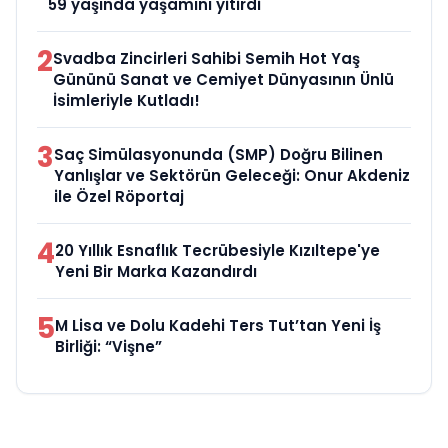
59 yaşında yaşamını yitirdi
2
Svadba Zincirleri Sahibi Semih Hot Yaş
Gününü Sanat ve Cemiyet Dünyasının Ünlü
İsimleriyle Kutladı!
3
Saç Simülasyonunda (SMP) Doğru Bilinen
Yanlışlar ve Sektörün Geleceği: Onur Akdeniz
ile Özel Röportaj
4
20 Yıllık Esnaflık Tecrübesiyle Kızıltepe'ye
Yeni Bir Marka Kazandırdı
5
M Lisa ve Dolu Kadehi Ters Tut’tan Yeni İş
Birliği: “Vişne”