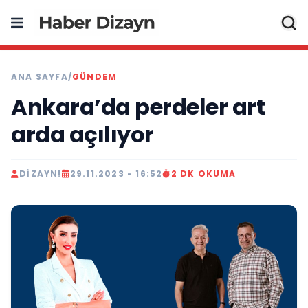
ANA SAYFA
/
GÜNDEM
Ankara’da perdeler art
arda açılıyor
DIZAYN!
29.11.2023 - 16:52
2 DK OKUMA