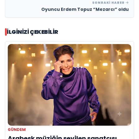
SONRAKI HABER
Oyuncu Erdem Topuz “Mezarcı” oldu
İLGINIZI ÇEKEBILIR
GÜNDEM
Arabesk müziğin sevilen sanatçısı