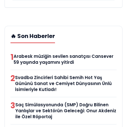
🔥 Son Haberler
1
Arabesk müziğin sevilen sanatçısı Cansever
59 yaşında yaşamını yitirdi
2
Svadba Zincirleri Sahibi Semih Hot Yaş
Gününü Sanat ve Cemiyet Dünyasının Ünlü
İsimleriyle Kutladı!
3
Saç Simülasyonunda (SMP) Doğru Bilinen
Yanlışlar ve Sektörün Geleceği: Onur Akdeniz
ile Özel Röportaj