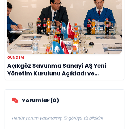
GÜNDEM
Açıkgöz Savunma Sanayi AŞ Yeni
Yönetim Kurulunu Açıkladı ve
Savunma Sanayinde Küresel Vizyon
Vurgusu
Yorumlar (0)
Henüz yorum yazılmamış. İlk görüşü siz bildirin!