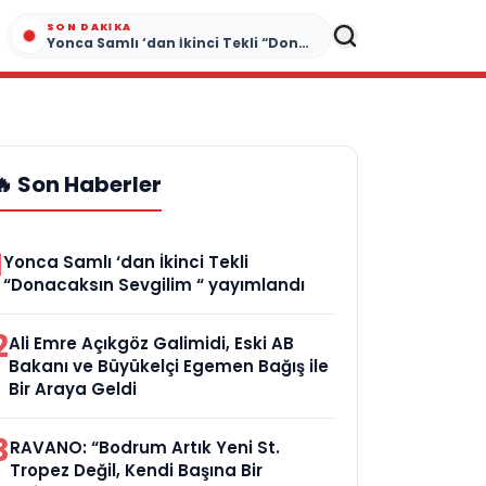
SON DAKIKA
Yonca Samlı ‘dan İkinci Tekli “Donacaksın Sevgilim “ yayımlandı
🔥 Son Haberler
1
Yonca Samlı ‘dan İkinci Tekli
“Donacaksın Sevgilim “ yayımlandı
2
Ali Emre Açıkgöz Galimidi, Eski AB
Bakanı ve Büyükelçi Egemen Bağış ile
Bir Araya Geldi
3
RAVANO: “Bodrum Artık Yeni St.
Tropez Değil, Kendi Başına Bir