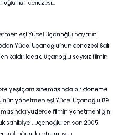
oğlu’nun cenazesi...
etmen eşi Yücel Uçanoğlu hayatını
beden Yücel Uçanoğlu’nun cenazesi Salı
 kaldırılacak. Uçanoğlu sayısız filmin
öre yeşilçam sinemasında bir döneme
ü’nün yönetmen eşi Yücel Uçanoğlu 89
nemasında yüzlerce filmin yönetmenliğini
cuk sahibiydi. Uçanoğlu en son 2005
men koltuğunda oturmuştu.