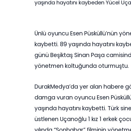
yaşında hayatını kaybeden Yücel Uçan
Ünlü oyuncu Esen Püsküllü’nün yön
kaybetti. 89 yaşında hayatını kay
günü Beşiktaş Sinan Paşa camisinden
yönetmen koltuğunda oturmuştu.
DurakMedya’da yer alan habere g
damga vuran oyuncu Esen Püsküll
yaşında hayatını kaybetti. Türk si
üstlenen Uçanoğlu 1 kız 1 erkek ço
yılında “Sonhabar” filminin yönet