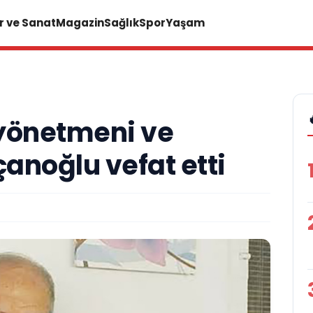
r ve Sanat
Magazin
Sağlık
Spor
Yaşam
 yönetmeni ve
çanoğlu vefat etti