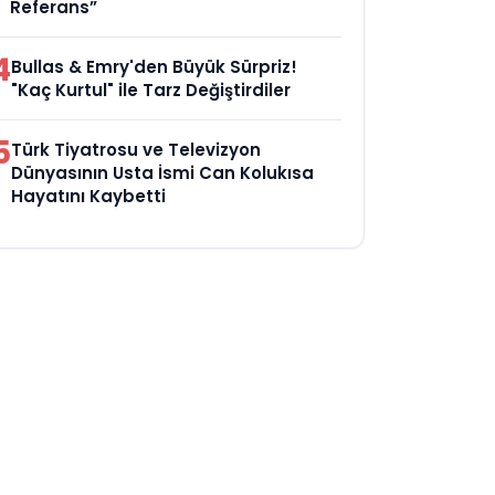
Referans”
4
Bullas & Emry'den Büyük Sürpriz!
"Kaç Kurtul" ile Tarz Değiştirdiler
5
Türk Tiyatrosu ve Televizyon
Dünyasının Usta İsmi Can Kolukısa
Hayatını Kaybetti