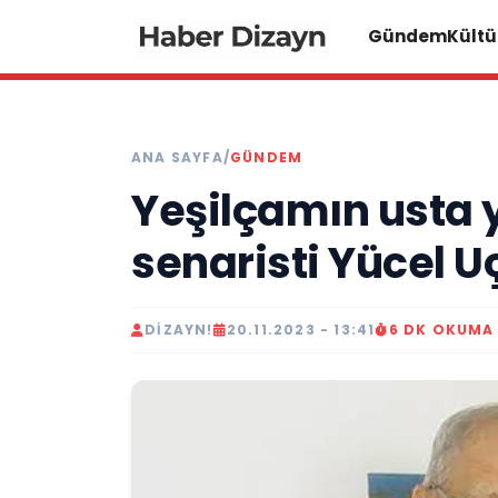
Gündem
Kültü
ANA SAYFA
/
GÜNDEM
Yeşilçamın usta
senaristi Yücel U
DIZAYN!
20.11.2023 - 13:41
6 DK OKUMA