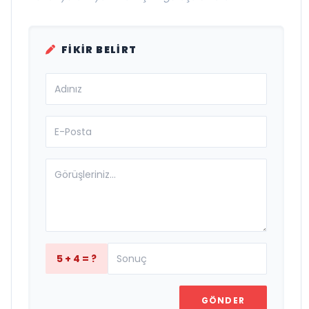
FIKIR BELIRT
5 + 4 = ?
GÖNDER