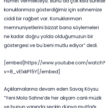
hizmet vermekteyiz. Bunu da çok kısa sürede
konuklarımıza gösterdiğimiz için sahnemize
ciddi bir rağbet var. Konuklarımızın
memnuniyetlerini bizzat bana söylemeleri
ne kadar doğru yolda olduğumuzun bir
göstergesi ve bu beni mutlu ediyor” dedi.
[embed]https://www.youtube.com/watch?
v=8_vE1xkP15Y[/embed]
Açıklamalarına devam eden Savaş Köysu
“Yeni Mola Sahne’de her akşam canlı müzik
ve bunun yanında seçkin dünya mutfağı