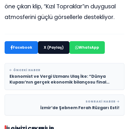
öne çıkan klip, “Kızıl Topraklar”ın duygusal
atmosferini güçlü görsellerle destekliyor.
Facebook
X (Paylaş)
WhatsApp
ÖNCEKI HABER
Ekonomist ve Vergi Uzmanı Ulaş İke: “Dünya
Kupası’nın gerçek ekonomik bilançosu final
maçından sonra değil, yıllar sonra ortaya çıkar.”
SONRAKI HABER
İzmir’de Şebnem Ferah Rüzgarı Esti!
İLGINIZI ÇEKEBILIR