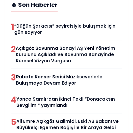
🔥 Son Haberler
1
“Düğün Şarkıcısı” seyircisiyle buluşmak için
gün sayıyor
2
Açıkgöz Savunma Sanayi AŞ Yeni Yönetim
Kurulunu Açıkladı ve Savunma Sanayinde
Küresel Vizyon Vurgusu
3
Rubato Konser Serisi Müzikseverlerle
Buluşmaya Devam Ediyor
4
Yonca Samlı ‘dan İkinci Tekli “Donacaksın
Sevgilim “ yayımlandı
5
Ali Emre Açıkgöz Galimidi, Eski AB Bakanı ve
Büyükelçi Egemen Bağış ile Bir Araya Geldi