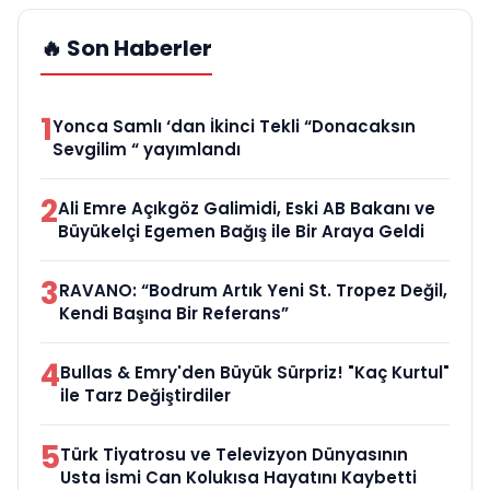
🔥 Son Haberler
1
Yonca Samlı ‘dan İkinci Tekli “Donacaksın
Sevgilim “ yayımlandı
2
Ali Emre Açıkgöz Galimidi, Eski AB Bakanı ve
Büyükelçi Egemen Bağış ile Bir Araya Geldi
3
RAVANO: “Bodrum Artık Yeni St. Tropez Değil,
Kendi Başına Bir Referans”
4
Bullas & Emry'den Büyük Sürpriz! "Kaç Kurtul"
ile Tarz Değiştirdiler
5
Türk Tiyatrosu ve Televizyon Dünyasının
Usta İsmi Can Kolukısa Hayatını Kaybetti