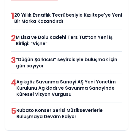
1
20 Yıllık Esnaflık Tecrübesiyle Kızıltepe'ye Yeni
Bir Marka Kazandırdı
2
M Lisa ve Dolu Kadehi Ters Tut’tan Yeni İş
Birliği: “Vişne”
3
“Düğün Şarkıcısı” seyircisiyle buluşmak için
gün sayıyor
4
Açıkgöz Savunma Sanayi AŞ Yeni Yönetim
Kurulunu Açıkladı ve Savunma Sanayinde
Küresel Vizyon Vurgusu
5
Rubato Konser Serisi Müzikseverlerle
Buluşmaya Devam Ediyor