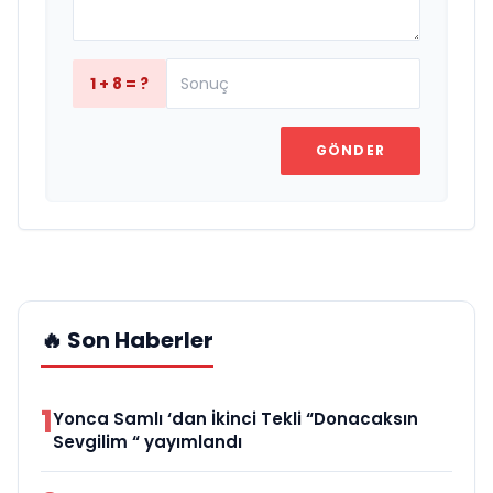
1 + 8 = ?
GÖNDER
🔥 Son Haberler
1
Yonca Samlı ‘dan İkinci Tekli “Donacaksın
Sevgilim “ yayımlandı