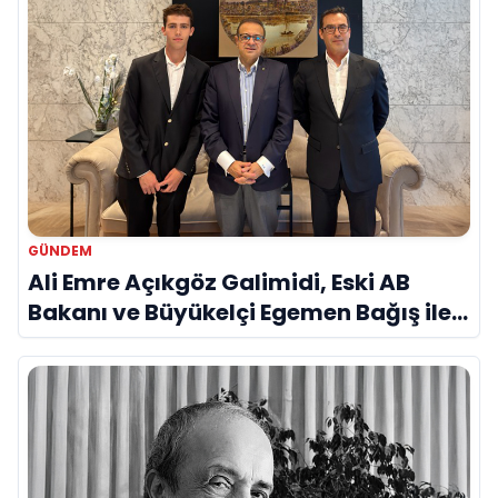
GÜNDEM
Ali Emre Açıkgöz Galimidi, Eski AB
Bakanı ve Büyükelçi Egemen Bağış ile
Bir Araya Geldi