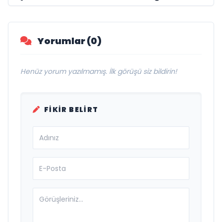
Damak
Yorumlar (0)
Henüz yorum yazılmamış. İlk görüşü siz bildirin!
FIKIR BELIRT