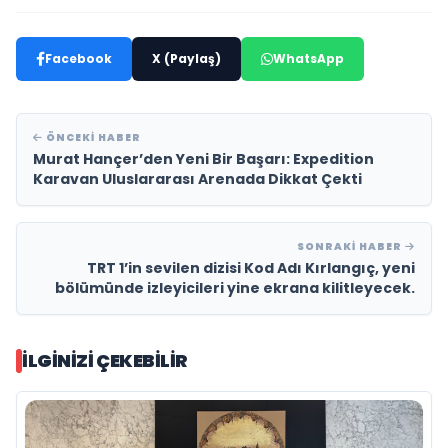
Facebook
X (Paylaş)
WhatsApp
ÖNCEKI HABER
Murat Hançer’den Yeni Bir Başarı: Expedition
Karavan Uluslararası Arenada Dikkat Çekti
SONRAKI HABER
TRT 1’in sevilen dizisi Kod Adı Kırlangıç, yeni
bölümünde izleyicileri yine ekrana kilitleyecek.
İLGINIZI ÇEKEBILIR