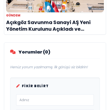
GÜNDEM
Açıkgöz Savunma Sanayi AŞ Yeni
Yönetim Kurulunu Açıkladı ve
Savunma Sanayinde Küresel Vizyon
Vurgusu
Yorumlar (0)
Henüz yorum yazılmamış. İlk görüşü siz bildirin!
FIKIR BELIRT