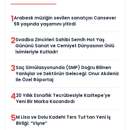
1
Arabesk müziğin sevilen sanatçısı Cansever
59 yaşında yaşamını yitirdi
2
Svadba Zincirleri Sahibi Semih Hot Yaş
Gününü Sanat ve Cemiyet Dünyasının Ünlü
İsimleriyle Kutladı!
3
Saç Simülasyonunda (SMP) Doğru Bilinen
Yanlışlar ve Sektörün Geleceği: Onur Akdeniz
ile Özel Röportaj
4
20 Yıllık Esnaflık Tecrübesiyle Kızıltepe'ye
Yeni Bir Marka Kazandırdı
5
M Lisa ve Dolu Kadehi Ters Tut’tan Yeni İş
Birliği: “Vişne”