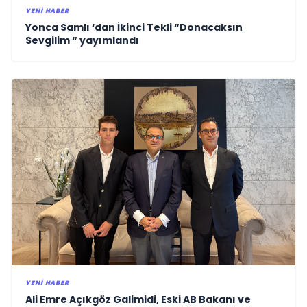
YENI HABER
Yonca Samlı ‘dan İkinci Tekli “Donacaksın
Sevgilim “ yayımlandı
YENI HABER
Ali Emre Açıkgöz Galimidi, Eski AB Bakanı ve