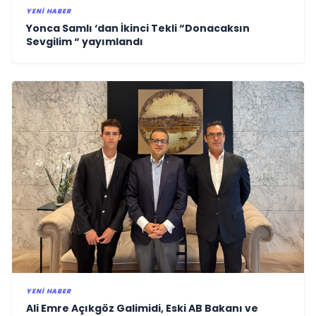
YENI HABER
Yonca Samlı ‘dan İkinci Tekli “Donacaksın
Sevgilim “ yayımlandı
YENI HABER
Ali Emre Açıkgöz Galimidi, Eski AB Bakanı ve