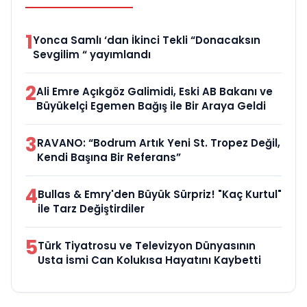
1
Yonca Samlı ‘dan İkinci Tekli “Donacaksın
Sevgilim “ yayımlandı
2
Ali Emre Açıkgöz Galimidi, Eski AB Bakanı ve
Büyükelçi Egemen Bağış ile Bir Araya Geldi
3
RAVANO: “Bodrum Artık Yeni St. Tropez Değil,
Kendi Başına Bir Referans”
4
Bullas & Emry'den Büyük Sürpriz! "Kaç Kurtul"
ile Tarz Değiştirdiler
5
Türk Tiyatrosu ve Televizyon Dünyasının
Usta İsmi Can Kolukısa Hayatını Kaybetti