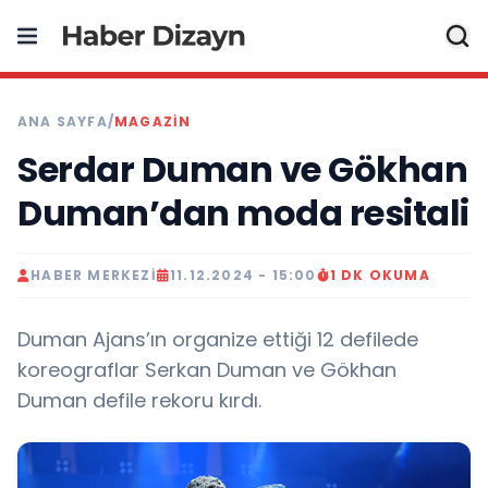
ANA SAYFA
/
MAGAZIN
Serdar Duman ve Gökhan
Duman’dan moda resitali
HABER MERKEZI
11.12.2024 - 15:00
1 DK OKUMA
Duman Ajans’ın organize ettiği 12 defilede
koreograflar Serkan Duman ve Gökhan
Duman defile rekoru kırdı.