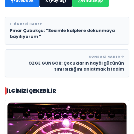
Facebook
X (Paylaş)
WhatsApp
ÖNCEKI HABER
Pınar Çubukçu: “Sesimle kalplere dokunmaya
bayılıyorum ”
SONRAKI HABER
ÖZGE GÜNGÖR: Çocukların hayâl gücünün
sınırsızlığını anlatmak istedim
İLGINIZI ÇEKEBILIR