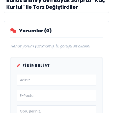
Bullas & Emry'den Büyük Sürpriz! "Kaç
Kurtul" ile Tarz Değiştirdiler
Yorumlar (0)
Henüz yorum yazılmamış. İlk görüşü siz bildirin!
FIKIR BELIRT