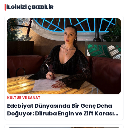
İLGINIZI ÇEKEBILIR
KÜLTÜR VE SANAT
Edebiyat Dünyasında Bir Genç Deha
Doğuyor: Dilruba Engin ve Zift Karası
Evreni ‘AVENOİR’