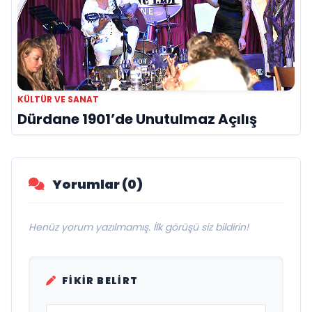
KÜLTÜR VE SANAT
Dürdane 1901’de Unutulmaz Açılış
Yorumlar (0)
Henüz yorum yazılmamış. İlk görüşü siz bildirin!
FIKIR BELIRT