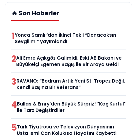
🔥 Son Haberler
1
Yonca Samlı ‘dan İkinci Tekli “Donacaksın
Sevgilim “ yayımlandı
2
Ali Emre Açıkgöz Galimidi, Eski AB Bakanı ve
Büyükelçi Egemen Bağış ile Bir Araya Geldi
3
RAVANO: “Bodrum Artık Yeni St. Tropez Değil,
Kendi Başına Bir Referans”
4
Bullas & Emry'den Büyük Sürpriz! "Kaç Kurtul"
ile Tarz Değiştirdiler
5
Türk Tiyatrosu ve Televizyon Dünyasının
Usta İsmi Can Kolukısa Hayatını Kaybetti