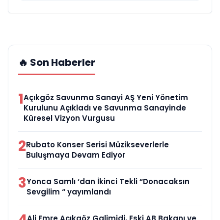
🔥 Son Haberler
1
Açıkgöz Savunma Sanayi AŞ Yeni Yönetim
Kurulunu Açıkladı ve Savunma Sanayinde
Küresel Vizyon Vurgusu
2
Rubato Konser Serisi Müzikseverlerle
Buluşmaya Devam Ediyor
3
Yonca Samlı ‘dan İkinci Tekli “Donacaksın
Sevgilim “ yayımlandı
4
Ali Emre Açıkgöz Galimidi, Eski AB Bakanı ve