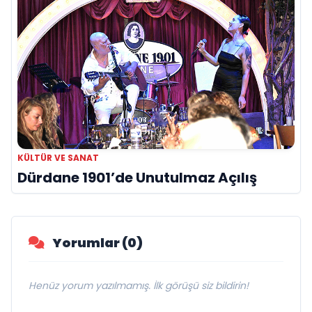
KÜLTÜR VE SANAT
Dürdane 1901’de Unutulmaz Açılış
Yorumlar (0)
Henüz yorum yazılmamış. İlk görüşü siz bildirin!