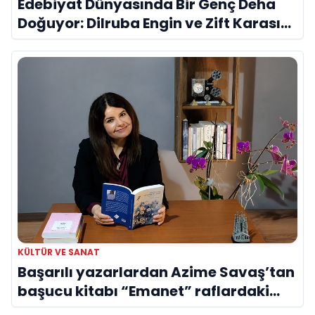
Edebiyat Dünyasında Bir Genç Deha
Doğuyor: Dilruba Engin ve Zift Karası
Evreni ‘AVENOİR’
KÜLTÜR VE SANAT
Başarılı yazarlardan Azime Savaş’tan
başucu kitabı “Emanet” raflardaki
yerini aldı