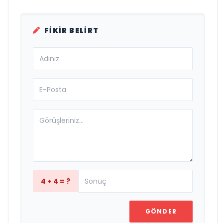
FIKIR BELIRT
4 + 4 = ?
GÖNDER