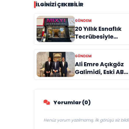
İLGINIZI ÇEKEBILIR
GÜNDEM
20 Yıllık Esnaflık
Tecrübesiyle
Kızıltepe'ye Yeni
Bir Marka
GÜNDEM
Kazandırdı
Ali Emre Açıkgöz
Galimidi, Eski AB
Bakanı ve
Büyükelçi Egemen
Bağış ile Bir Araya
Yorumlar (0)
Geldi
Henüz yorum yazılmamış. İlk görüşü siz bildir