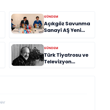
GÜNDEM
Açıkgöz Savunma
Sanayi AŞ Yeni
Yönetim Kurulunu
Açıkladı ve
GÜNDEM
Savunma
Türk Tiyatrosu ve
Sanayinde Küresel
Televizyon
Vizyon Vurgusu
Dünyasının Usta
İsmi Can Kolukısa
Hayatını Kaybetti
in!