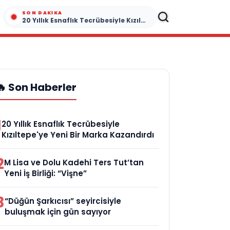
SON DAKIKA
20 Yıllık Esnaflık Tecrübesiyle Kızıltepe'ye Yeni Bir Marka Kazandırdı
🔥 Son Haberler
1
20 Yıllık Esnaflık Tecrübesiyle
Kızıltepe'ye Yeni Bir Marka Kazandırdı
2
M Lisa ve Dolu Kadehi Ters Tut’tan
Yeni İş Birliği: “Vişne”
3
“Düğün Şarkıcısı” seyircisiyle
buluşmak için gün sayıyor