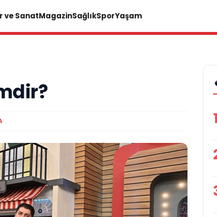
r ve Sanat
Magazin
Sağlık
Spor
Yaşam
mdir?
A