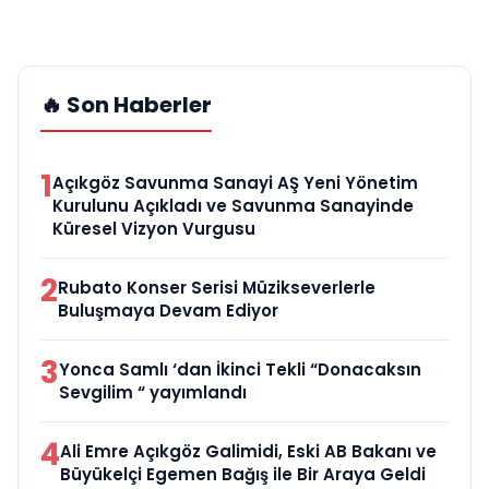
🔥 Son Haberler
1
Açıkgöz Savunma Sanayi AŞ Yeni Yönetim
Kurulunu Açıkladı ve Savunma Sanayinde
Küresel Vizyon Vurgusu
2
Rubato Konser Serisi Müzikseverlerle
Buluşmaya Devam Ediyor
3
Yonca Samlı ‘dan İkinci Tekli “Donacaksın
Sevgilim “ yayımlandı
4
Ali Emre Açıkgöz Galimidi, Eski AB Bakanı ve
Büyükelçi Egemen Bağış ile Bir Araya Geldi