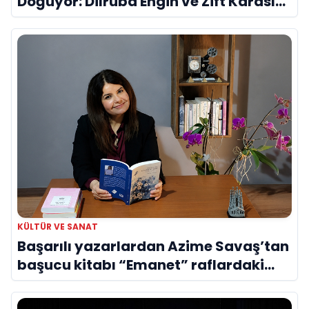
Doğuyor: Dilruba Engin ve Zift Karası
Evreni ‘AVENOİR’
KÜLTÜR VE SANAT
Başarılı yazarlardan Azime Savaş’tan
başucu kitabı “Emanet” raflardaki
yerini aldı