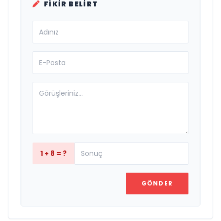
FIKIR BELIRT
1 + 8 = ?
GÖNDER