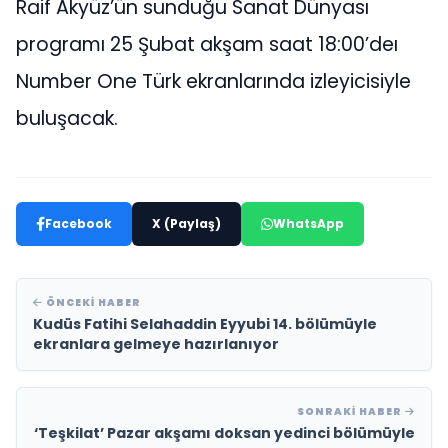
Raif Akyüz’ün sunduğu Sanat Dünyası
programı 25 Şubat akşam saat 18:00’deı
Number One Türk ekranlarında izleyicisiyle
buluşacak.
Facebook
X (Paylaş)
WhatsApp
ÖNCEKI HABER
Kudüs Fatihi Selahaddin Eyyubi 14. bölümüyle
ekranlara gelmeye hazırlanıyor
SONRAKI HABER
‘Teşkilat’ Pazar akşamı doksan yedinci bölümüyle