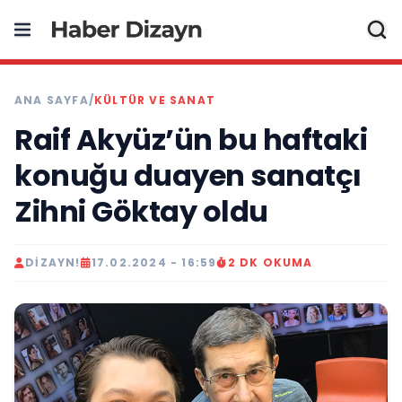
ANA SAYFA
/
KÜLTÜR VE SANAT
Raif Akyüz’ün bu haftaki
konuğu duayen sanatçı
Zihni Göktay oldu
DIZAYN!
17.02.2024 - 16:59
2 DK OKUMA