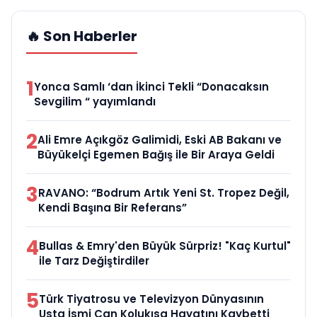
🔥 Son Haberler
1
Yonca Samlı ‘dan İkinci Tekli “Donacaksın
Sevgilim “ yayımlandı
2
Ali Emre Açıkgöz Galimidi, Eski AB Bakanı ve
Büyükelçi Egemen Bağış ile Bir Araya Geldi
3
RAVANO: “Bodrum Artık Yeni St. Tropez Değil,
Kendi Başına Bir Referans”
4
Bullas & Emry'den Büyük Sürpriz! "Kaç Kurtul"
ile Tarz Değiştirdiler
5
Türk Tiyatrosu ve Televizyon Dünyasının
Usta İsmi Can Kolukısa Hayatını Kaybetti