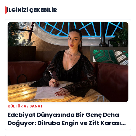
İLGINIZI ÇEKEBILIR
KÜLTÜR VE SANAT
Edebiyat Dünyasında Bir Genç Deha
Doğuyor: Dilruba Engin ve Zift Karası
Evreni ‘AVENOİR’