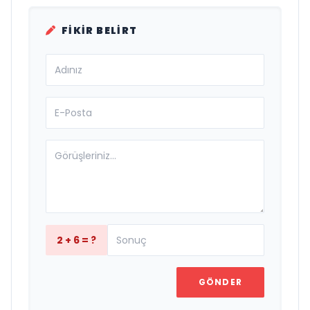
FIKIR BELIRT
2 + 6 = ?
GÖNDER