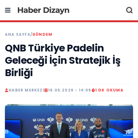
ANA SAYFA
/
GÜNDEM
QNB Türkiye Padelin
Geleceği İçin Stratejik İş
Birliği
HABER MERKEZI
19.05.2026 - 14:05
1 DK OKUMA