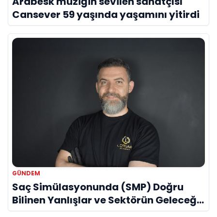
Arabesk müziğin sevilen sanatçısı
Cansever 59 yaşında yaşamını yitirdi
GÜNDEM
Saç Simülasyonunda (SMP) Doğru
Bilinen Yanlışlar ve Sektörün Geleceği:
Onur Akdeniz ile Özel Röportaj