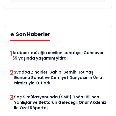
🔥 Son Haberler
1
Arabesk müziğin sevilen sanatçısı Cansever
59 yaşında yaşamını yitirdi
2
Svadba Zincirleri Sahibi Semih Hot Yaş
Gününü Sanat ve Cemiyet Dünyasının Ünlü
İsimleriyle Kutladı!
3
Saç Simülasyonunda (SMP) Doğru Bilinen
Yanlışlar ve Sektörün Geleceği: Onur Akdeniz
ile Özel Röportaj