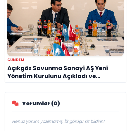
GÜNDEM
Açıkgöz Savunma Sanayi AŞ Yeni
Yönetim Kurulunu Açıkladı ve
Savunma Sanayinde Küresel Vizyon
Vurgusu
Yorumlar (0)
Henüz yorum yazılmamış. İlk görüşü siz bildirin!