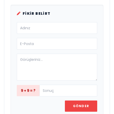
FIKIR BELIRT
9 + 9 = ?
GÖNDER