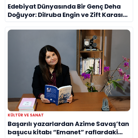
Edebiyat Dünyasında Bir Genç Deha
Doğuyor: Dilruba Engin ve Zift Karası
Evreni ‘AVENOİR’
KÜLTÜR VE SANAT
Başarılı yazarlardan Azime Savaş’tan
başucu kitabı “Emanet” raflardaki