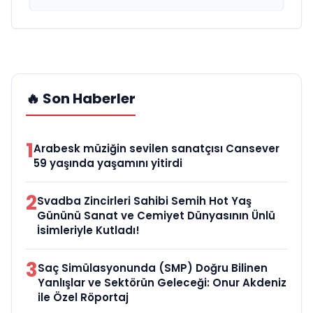
🔥 Son Haberler
1
Arabesk müziğin sevilen sanatçısı Cansever
59 yaşında yaşamını yitirdi
2
Svadba Zincirleri Sahibi Semih Hot Yaş
Gününü Sanat ve Cemiyet Dünyasının Ünlü
İsimleriyle Kutladı!
3
Saç Simülasyonunda (SMP) Doğru Bilinen
Yanlışlar ve Sektörün Geleceği: Onur Akdeniz
ile Özel Röportaj