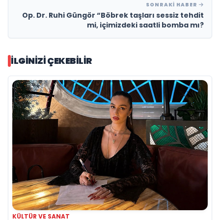
SONRAKI HABER
Op. Dr. Ruhi Güngör “Böbrek taşları sessiz tehdit
mi, içimizdeki saatli bomba mı?
İLGINIZI ÇEKEBILIR
KÜLTÜR VE SANAT