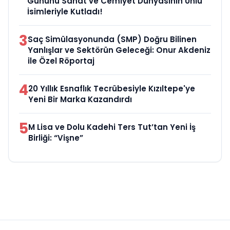
Gününü Sanat ve Cemiyet Dünyasının Ünlü
İsimleriyle Kutladı!
3
Saç Simülasyonunda (SMP) Doğru Bilinen
Yanlışlar ve Sektörün Geleceği: Onur Akdeniz
ile Özel Röportaj
4
20 Yıllık Esnaflık Tecrübesiyle Kızıltepe'ye
Yeni Bir Marka Kazandırdı
5
M Lisa ve Dolu Kadehi Ters Tut’tan Yeni İş
Birliği: “Vişne”