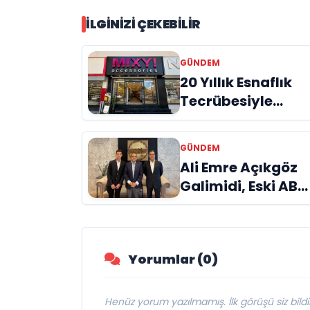
İLGINIZI ÇEKEBILIR
GÜNDEM
20 Yıllık Esnaflık
Tecrübesiyle
Kızıltepe'ye Yeni
Bir Marka
GÜNDEM
Kazandırdı
Ali Emre Açıkgöz
Galimidi, Eski AB
Bakanı ve
Büyükelçi Egemen
Bağış ile Bir Araya
Yorumlar (0)
Geldi
Henüz yorum yazılmamış. İlk görüşü siz bildir