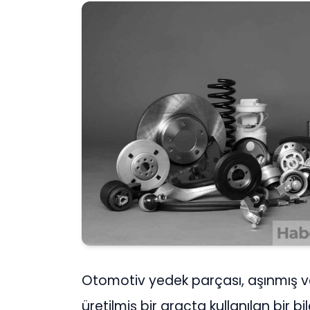
Otomotiv yedek parçası, aşınmış vey
üretilmiş bir araçta kullanılan bir b