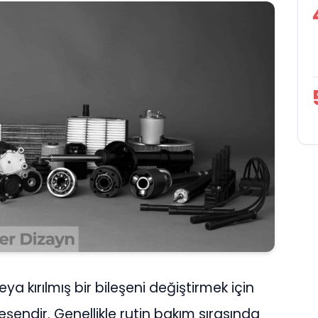
a kırılmış bir bileşeni değiştirmek için
ileşendir. Genellikle rutin bakım sırasında