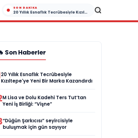
SON DAKIKA
20 Yıllık Esnaflık Tecrübesiyle Kızıltepe'ye Yeni Bir Marka Kazandırdı
🔥 Son Haberler
1
20 Yıllık Esnaflık Tecrübesiyle
Kızıltepe'ye Yeni Bir Marka Kazandırdı
2
M Lisa ve Dolu Kadehi Ters Tut’tan
Yeni İş Birliği: “Vişne”
3
“Düğün Şarkıcısı” seyircisiyle
buluşmak için gün sayıyor