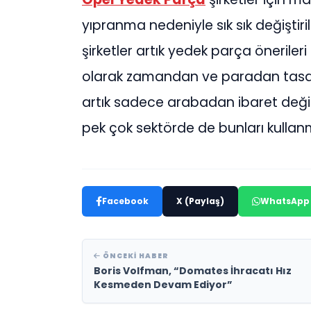
yıpranma nedeniyle sık sık değiştiri
şirketler artık yedek parça öneriler
olarak zamandan ve paradan tasarr
artık sadece arabadan ibaret değil.
pek çok sektörde de bunları kullan
Facebook
X (Paylaş)
WhatsApp
ÖNCEKI HABER
Boris Volfman, “Domates İhracatı Hız
Kesmeden Devam Ediyor”