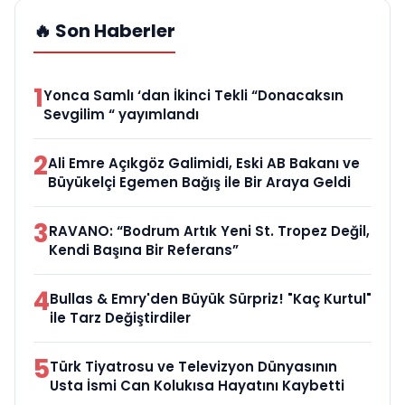
🔥 Son Haberler
1
Yonca Samlı ‘dan İkinci Tekli “Donacaksın
Sevgilim “ yayımlandı
2
Ali Emre Açıkgöz Galimidi, Eski AB Bakanı ve
Büyükelçi Egemen Bağış ile Bir Araya Geldi
3
RAVANO: “Bodrum Artık Yeni St. Tropez Değil,
Kendi Başına Bir Referans”
4
Bullas & Emry'den Büyük Sürpriz! "Kaç Kurtul"
ile Tarz Değiştirdiler
5
Türk Tiyatrosu ve Televizyon Dünyasının
Usta İsmi Can Kolukısa Hayatını Kaybetti