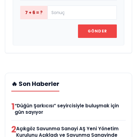
7 + 6 = ?
GÖNDER
🔥 Son Haberler
1
“Düğün Şarkıcısı” seyircisiyle buluşmak için
gün sayıyor
2
Açıkgöz Savunma Sanayi AŞ Yeni Yönetim
Kurulunu Açıkladı ve Savunma Sanayinde