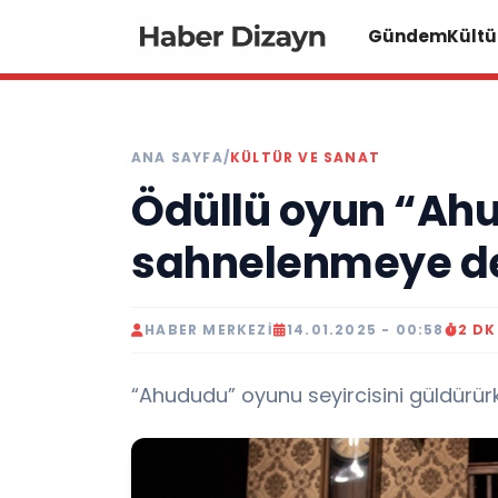
Gündem
Kültü
ANA SAYFA
/
KÜLTÜR VE SANAT
Ödüllü oyun “Ahu
sahnelenmeye d
HABER MERKEZI
14.01.2025 - 00:58
2 D
“Ahududu” oyunu seyircisini güldürür