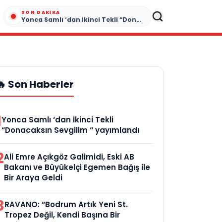
SON DAKIKA
Yonca Samlı ‘dan İkinci Tekli “Donacaksın Sevgilim “ yayımlandı
🔥 Son Haberler
1
Yonca Samlı ‘dan İkinci Tekli
“Donacaksın Sevgilim “ yayımlandı
2
Ali Emre Açıkgöz Galimidi, Eski AB
Bakanı ve Büyükelçi Egemen Bağış ile
Bir Araya Geldi
3
RAVANO: “Bodrum Artık Yeni St.
Tropez Değil, Kendi Başına Bir