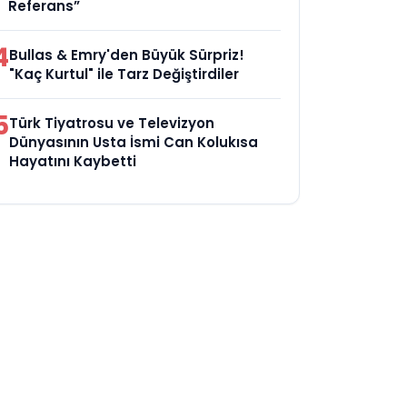
Referans”
4
Bullas & Emry'den Büyük Sürpriz!
"Kaç Kurtul" ile Tarz Değiştirdiler
5
Türk Tiyatrosu ve Televizyon
Dünyasının Usta İsmi Can Kolukısa
Hayatını Kaybetti