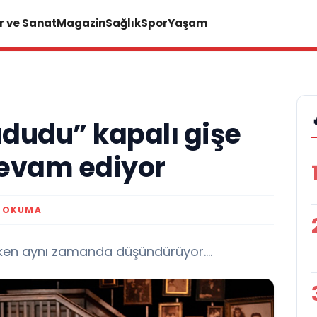
r ve Sanat
Magazin
Sağlık
Spor
Yaşam
dudu” kapalı gişe
evam ediyor
K OKUMA
ken aynı zamanda düşündürüyor....