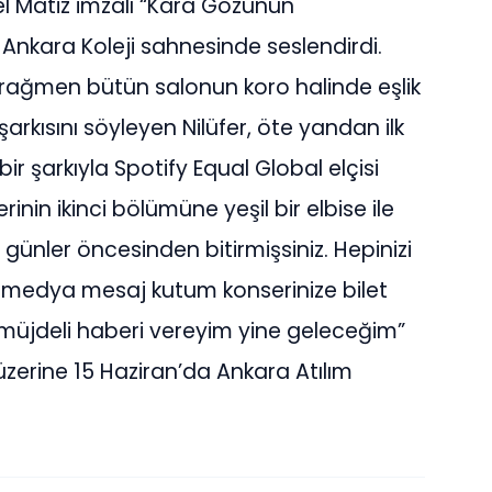
l Matiz imzalı “Kara Gözünün
ED Ankara Koleji sahnesinde seslendirdi.
 rağmen bütün salonun koro halinde eşlik
arkısını söyleyen Nilüfer, öte yandan ilk
ir şarkıyla Spotify Equal Global elçisi
nin ikinci bölümüne yeşil bir elbise ile
 günler öncesinden bitirmişsiniz. Hepinizi
al medya mesaj kutum konserinize bilet
e müjdeli haberi vereyim yine geleceğim”
üzerine 15 Haziran’da Ankara Atılım