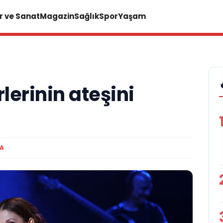
r ve Sanat
Magazin
Sağlık
Spor
Yaşam
lerinin ateşini
MA