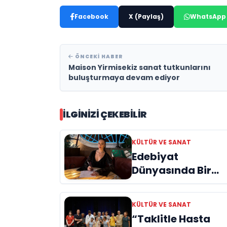
Facebook
X (Paylaş)
WhatsApp
ÖNCEKI HABER
Maison Yirmisekiz sanat tutkunlarını
buluşturmaya devam ediyor
İLGINIZI ÇEKEBILIR
KÜLTÜR VE SANAT
Edebiyat
Dünyasında Bir
Genç Deha
Doğuyor: Dilruba
KÜLTÜR VE SANAT
Engin ve Zift Karas
“Taklitle Hasta
Evreni ‘AVENOİR’