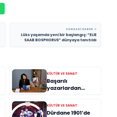
SONRAKI HABER
Lüks yaşamda yeni bir başlangıç: “ELIE
SAAB BOSPHORUS” dünyaya tanıtıldı
KÜLTÜR VE SANAT
Başarılı
yazarlardan
Azime Savaş’tan
başucu kitabı
KÜLTÜR VE SANAT
ı
“Emanet”
Dürdane 1901’de
raflardaki yerini