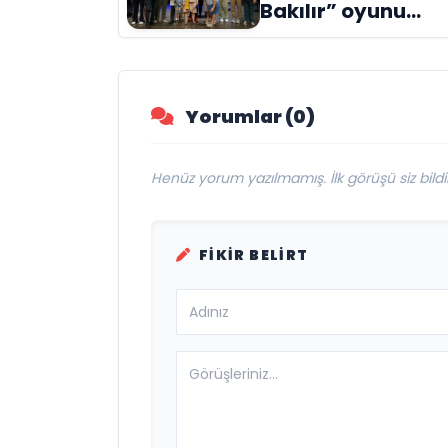
Bakılır” oyunu
engelleri sanatla
aştı
Yorumlar (0)
Henüz yorum yazılmamış. İlk görüşü siz bildir
FIKIR BELIRT