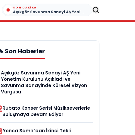
SON DAKIKA
Açıkgöz Savunma Sanayi AŞ Yeni Yönetim Kurulunu Açıkladı ve Savunma Sanayinde Küresel Vizyon Vurgusu
🔥 Son Haberler
1
Açıkgöz Savunma Sanayi AŞ Yeni
Yönetim Kurulunu Açıkladı ve
Savunma Sanayinde Küresel Vizyon
Vurgusu
2
Rubato Konser Serisi Müzikseverlerle
Buluşmaya Devam Ediyor
3
Yonca Samlı ‘dan İkinci Tekli