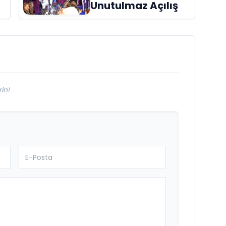
Unutulmaz Açılış
aldı
in!