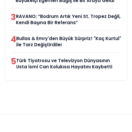
Büyükelçi Egemen Bağış ile Bir Araya Geldi
3
RAVANO: “Bodrum Artık Yeni St. Tropez Değil,
Kendi Başına Bir Referans”
4
Bullas & Emry'den Büyük Sürpriz! "Kaç Kurtul"
ile Tarz Değiştirdiler
5
Türk Tiyatrosu ve Televizyon Dünyasının
Usta İsmi Can Kolukısa Hayatını Kaybetti