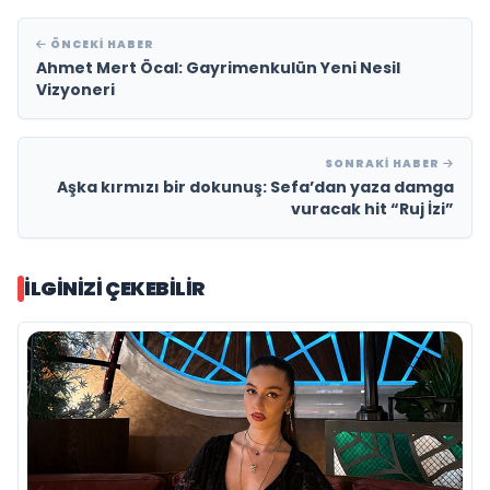
ÖNCEKI HABER
Ahmet Mert Öcal: Gayrimenkulün Yeni Nesil
Vizyoneri
SONRAKI HABER
Aşka kırmızı bir dokunuş: Sefa’dan yaza damga
vuracak hit “Ruj İzi”
İLGINIZI ÇEKEBILIR