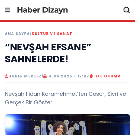
ANA SAYFA
/
KÜLTÜR VE SANAT
“NEVŞAH EFSANE”
SAHNELERDE!
HABER MERKEZI
14.06.2025 - 12:47
1 DK OKUMA
Nevşah Fidan Karamehmet’ten Cesur, Sivri ve
Gerçek Bir Gösteri.