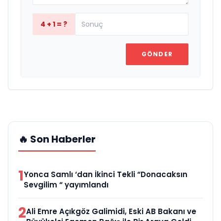
4 + 1 = ?
GÖNDER
🔥 Son Haberler
1
Yonca Samlı ‘dan İkinci Tekli “Donacaksın
Sevgilim “ yayımlandı
2
Ali Emre Açıkgöz Galimidi, Eski AB Bakanı ve