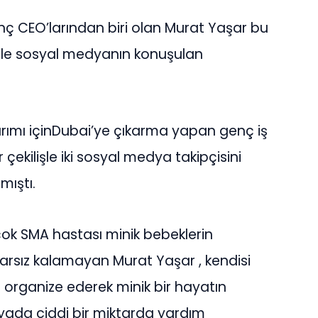
 CEO’larından biri olan Murat Yaşar bu
 ile sosyal medyanın konuşulan
atırımı içinDubai’ye çıkarma yapan genç iş
 çekilişle iki sosyal medya takipçisini
mıştı.
k SMA hastası minik bebeklerin
yarsız kalamayan Murat Yaşar , kendisi
ı organize ederek minik bir hayatın
nyada ciddi bir miktarda yardım