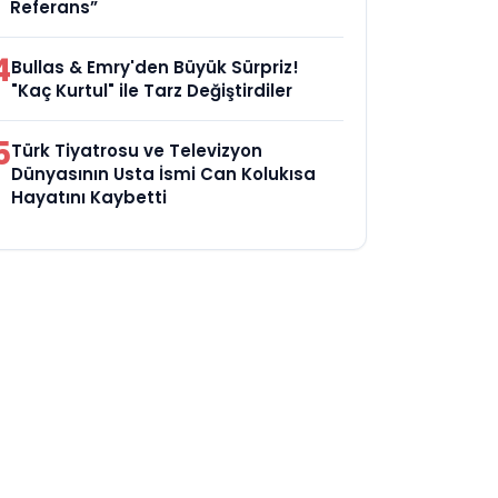
Referans”
4
Bullas & Emry'den Büyük Sürpriz!
"Kaç Kurtul" ile Tarz Değiştirdiler
5
Türk Tiyatrosu ve Televizyon
Dünyasının Usta İsmi Can Kolukısa
Hayatını Kaybetti