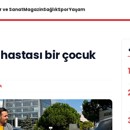
r ve Sanat
Magazin
Sağlık
Spor
Yaşam
hastası bir çocuk
A