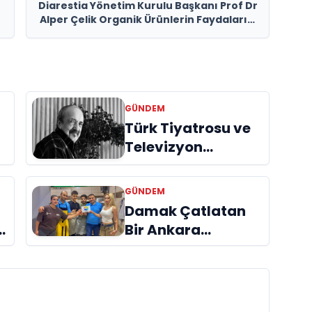
Diarestia Yönetim Kurulu Başkanı Prof Dr
Alper Çelik Organik Ürünlerin Faydalarını
Anlattı
GÜNDEM
Türk Tiyatrosu ve
Televizyon
Dünyasının Usta
İsmi Can Kolukısa
GÜNDEM
Hayatını Kaybetti
Damak Çatlatan
Bir Ankara
Hikâyesi
Aydınlıkevler’in
Lezzet Durağı Urfa
Damak