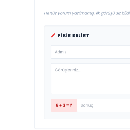
Henüz yorum yazılmamış. İlk görüşü siz bildir
FIKIR BELIRT
6 + 3 = ?