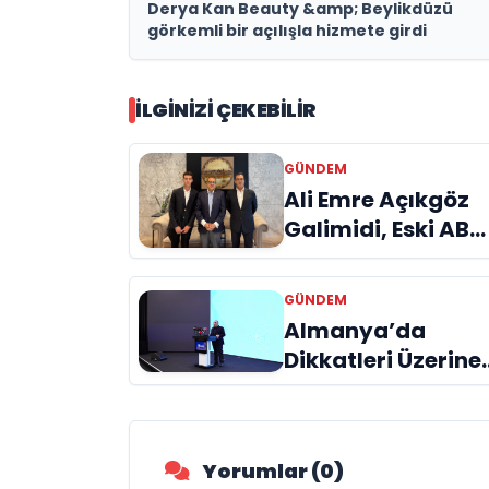
Derya Kan Beauty &amp; Beylikdüzü
görkemli bir açılışla hizmete girdi
İLGINIZI ÇEKEBILIR
GÜNDEM
Ali Emre Açıkgöz
Galimidi, Eski AB
Bakanı ve
Büyükelçi Egemen
GÜNDEM
Bağış ile Bir Araya
Almanya’da
Geldi
Dikkatleri Üzerine
Çeken Türk
Firması: Taşyapı
Yorumlar (0)