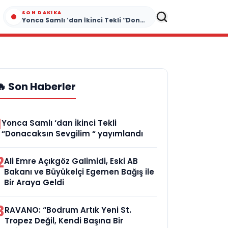
SON DAKIKA
Yonca Samlı ‘dan İkinci Tekli “Donacaksın Sevgilim “ yayımlandı
🔥 Son Haberler
1
Yonca Samlı ‘dan İkinci Tekli
“Donacaksın Sevgilim “ yayımlandı
2
Ali Emre Açıkgöz Galimidi, Eski AB
Bakanı ve Büyükelçi Egemen Bağış ile
Bir Araya Geldi
3
RAVANO: “Bodrum Artık Yeni St.
Tropez Değil, Kendi Başına Bir