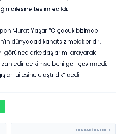
n ailesine teslim edildi.
apan Murat Yaşar “O çocuk bizimde
h’ın dünyadaki kanatsız melekleridir.
ı görünce arkadaşlarımı arayarak
izah edince kimse beni geri çevirmedi.
ları ailesine ulaştırdık” dedi.
SONRAKI HABER