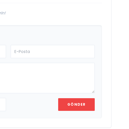
in!
GÖNDER